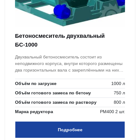
Бетоносмеситель двухвальный
БС-1000
Двухвальный бетоносмеситель состоит из
неподвижного корпуса, внутри которого размещены
два горизонтальных вала с закреплёнными на них
лопатками и скребковыми лопастями. Доставкой в
любую точку Беларуси. Срок изготовления
Объём по загрузке
1000 л
оборудования составляет от 5 до 25 дней. На наше
Объём готового замеса по бетону
750 л
оборудование мы даем гарантию 12 мес. и полное
Объём готового замеса по раствору
800 л
постгарантийное обслуживание.
Марка редуктора
РМ400 2 шт.
Подробнее