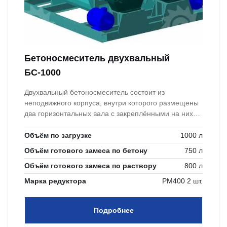
Бетоносмеситель двухвальный
БС-1000
Двухвальный бетоносмеситель состоит из
неподвижного корпуса, внутри которого размещены
два горизонтальных вала с закреплёнными на них
лопатками и скребковыми лопастями. Доставкой в
любую точку Беларуси. Срок изготовления
Объём по загрузке
1000 л
оборудования составляет от 5 до 25 дней. На наше
Объём готового замеса по бетону
750 л
оборудование мы даем гарантию 12 мес. и полное
Объём готового замеса по раствору
800 л
постгарантийное обслуживание.
Марка редуктора
РМ400 2 шт.
Подробнее