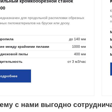
ильный кромкообрезной станок
00
К
к
редназначен для продольной распиловки обрезных
п
зных пиломатериалов на бруски или доску.
пропила
до 140 мм
ние между крайними пилами
1000 мм
 дисковой пилы
400 мм
дительность
от 3 м3/час
одробнее
ему с нами выгодно сотруднич