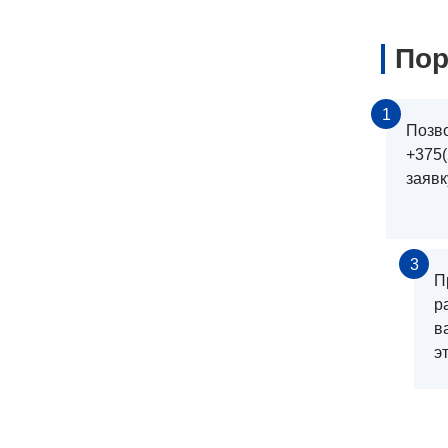
Пор
1
Позв
+375(
заявк
3
П
р
в
э