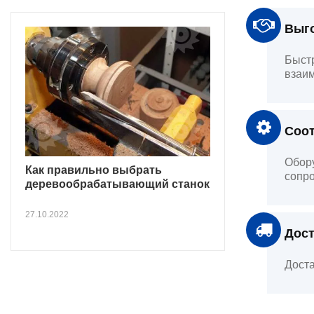
Выго
Быстр
взаим
Соот
Обору
Как правильно выбрать
сопро
деревообрабатывающий станок
27.10.2022
Дост
Доста