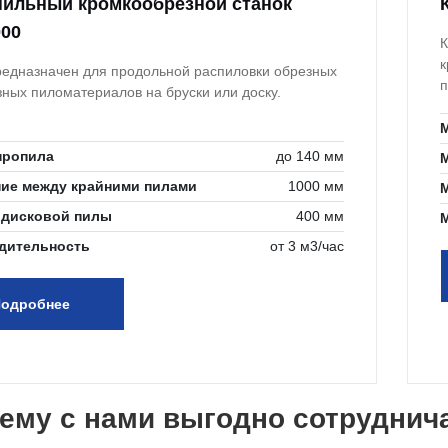
ильный кромкообрезной станок
00
К
к
редназначен для продольной распиловки обрезных
п
зных пиломатериалов на бруски или доску.
пропила
до 140 мм
ние между крайними пилами
1000 мм
 дисковой пилы
400 мм
дительность
от 3 м3/час
одробнее
ему с нами выгодно сотруднич