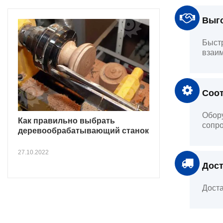
Выго
Быстр
взаим
Соот
Обору
Как правильно выбрать
сопро
деревообрабатывающий станок
27.10.2022
Дост
Доста