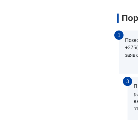
Пор
1
Позв
+375(
заявк
3
П
р
в
э