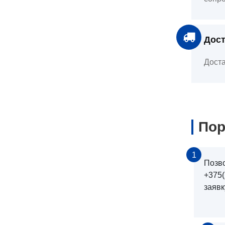
Дост
Доста
Пор
1
Позв
+375(
заявк