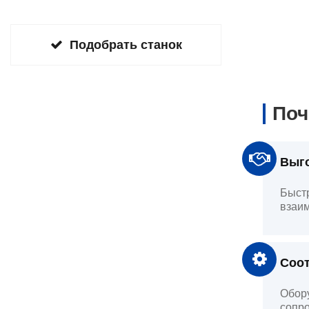
Подобрать станок
Поч
Выго
Быстр
взаим
Соот
Обору
сопро