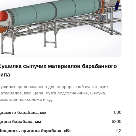
Сушилка сыпучих материалов барабанного
типа
ушилка предназначена для непрерывной сушки таких
атериалов, как: щепа, лузга подсолнечника, шелуха,
змельченная солома и т.д.
иаметр барабана, мм
800
лина барабана, мм
6200
Мощность привода барабана, кВт
2,2