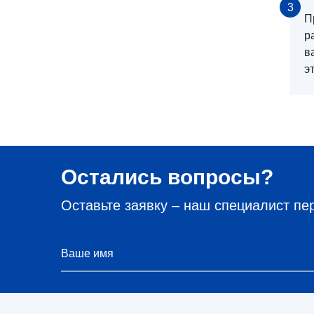
3
П
р
в
э
Остались вопросы?
Оставьте заявку – наш специалист пе