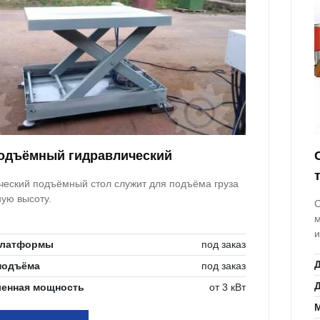
одъёмный гидравлический
ческий подъёмный стол служит для подъёма груза
ную высоту.
С
м
и
платформы
под заказ
Д
подъёма
под заказ
Д
ленная мощность
от 3 кВт