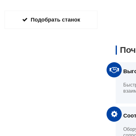
Подобрать станок
Поч
Выго
Быстр
взаим
Соот
Обору
сопро