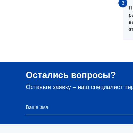
3
П
р
в
э
Остались вопросы?
Оставьте заявку – наш специалист пе