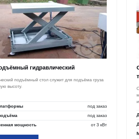
одъёмный гидравлический
ческий подъёмный стол служит для подъёма груза
ную высоту.
С
м
и
платформы
под заказ
Д
подъёма
под заказ
Д
ленная мощность
от 3 кВт