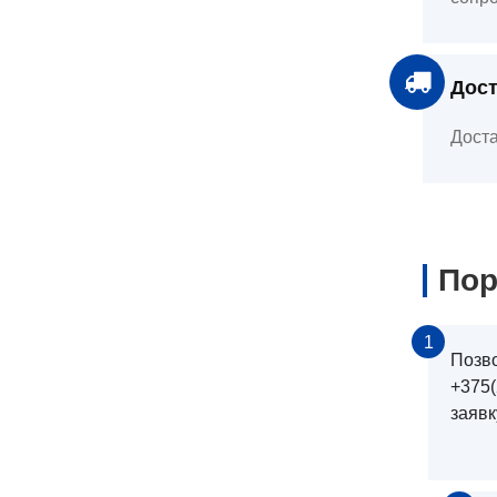
Дост
Доста
Пор
1
Позв
+375(
заявк