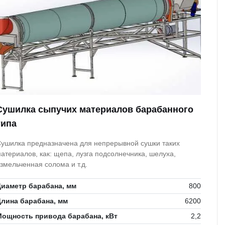
Сушилка сыпучих материалов барабанного
типа
ушилка предназначена для непрерывной сушки таких
атериалов, как: щепа, лузга подсолнечника, шелуха,
змельченная солома и т.д.
иаметр барабана, мм
800
лина барабана, мм
6200
Мощность привода барабана, кВт
2,2