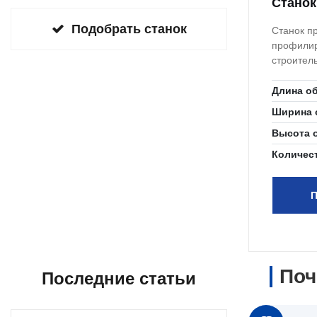
Станок
Подобрать станок
Станок п
профилир
строител
Длина о
Ширина 
Высота 
Количес
П
Поч
Последние статьи