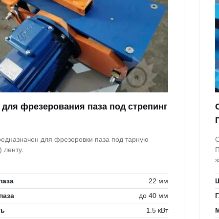
 для фрезерования паза под стрепинг
редназначен для фрезеровки паза под тарную
С
) ленту.
П
з
т
паза
22 мм
паза
до 40 мм
Г
ть
1.5 кВт