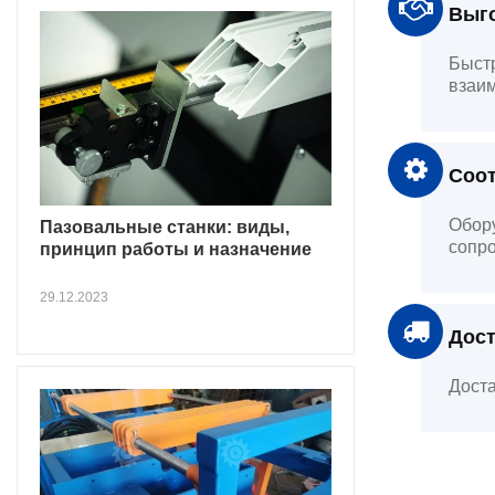
Выго
Быстр
взаим
Соот
Обору
Пазовальные станки: виды,
сопро
принцип работы и назначение
29.12.2023
Дост
Доста