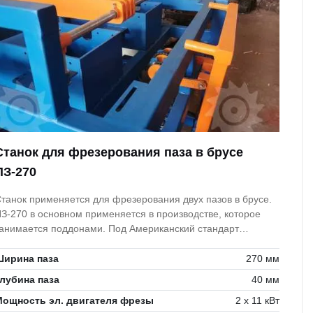
Станок для фрезерования паза в брусе
ПЗ-270
танок применяется для фрезерования двух пазов в брусе.
З-270 в основном применяется в производстве, которое
анимается поддонами. Под Американский стандарт
ребуется 2 паза под вилы погрузчика.
Ширина паза
270 мм
лубина паза
40 мм
Мощность эл. двигателя фрезы
2 х 11 кВт