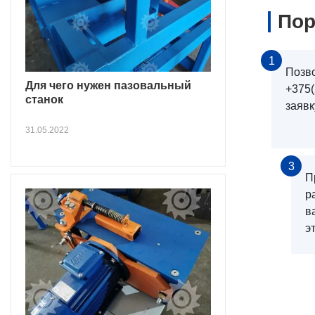
Пор
1
Позв
Для чего нужен пазовальный
+375(
станок
заявк
31.05.2022
3
П
р
в
э