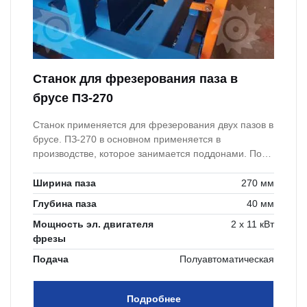
Станок для фрезерования паза в
брусе ПЗ-270
Станок применяется для фрезерования двух пазов в
брусе. ПЗ-270 в основном применяется в
производстве, которое занимается поддонами. Под
Американский стандарт требуется 2 паза под вилы
погрузчика.
Ширина паза
270 мм
Глубина паза
40 мм
Мощность эл. двигателя
2 х 11 кВт
фрезы
Подача
Полуавтоматическая
Подробнее