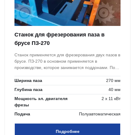
Станок для фрезерования паза в
брусе ПЗ-270
Станок применяется для фрезерования двух пазов в
брусе. ПЗ-270 в основном применяется в
производстве, которое занимается поддонами. Под
Американский стандарт требуется 2 паза под вилы
погрузчика.
Ширина паза
270 мм
Глубина паза
40 мм
Мощность эл. двигателя
2 х 11 кВт
фрезы
Подача
Полуавтоматическая
Подробнее