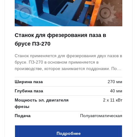
Станок для фрезерования паза в
брусе ПЗ-270
Станок применяется для фрезерования двух пазов в
брусе. ПЗ-270 в основном применяется в
производстве, которое занимается поддонами. Под
Американский стандарт требуется 2 паза под вилы
погрузчика.
Ширина паза
270 мм
Глубина паза
40 мм
Мощность эл. двигателя
2 х 11 кВт
фрезы
Подача
Полуавтоматическая
Подробнее