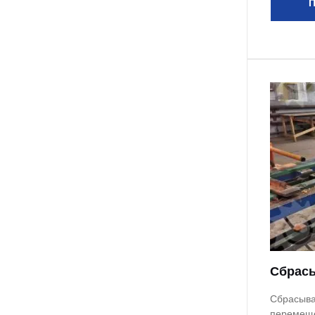
П
Сбрасы
Сбрасыва
перемеще