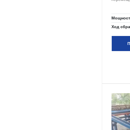
Мощност
Ход сбр
П