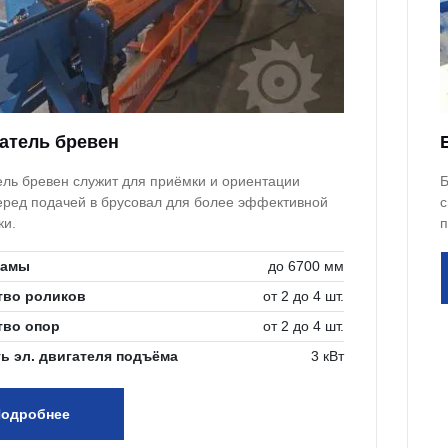
атель бревен
ель бревен служит для приёмки и ориентации
Б
еред подачей в брусовал для более эффективной
с
ки.
п
о
рамы
до 6700 мм
тво роликов
от 2 до 4 шт.
тво опор
от 2 до 4 шт.
ь эл. двигателя подъёма
3 кВт
одробнее