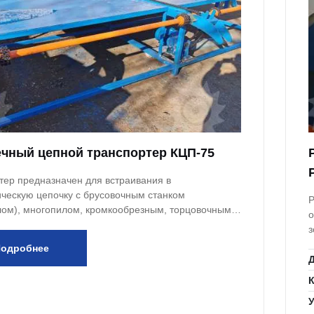
чный цепной транспортер КЦП-75
тер предназначен для встраивания в
ическую цепочку с брусовочным станком
Р
лом), многопилом, кромкообрезным, торцовочным
о
ыльным станками.
з
одробнее
Д