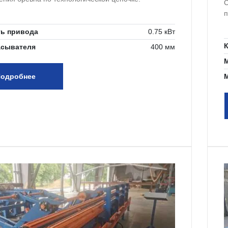
С
п
ь привода
0.75 кВт
асывателя
400 мм
одробнее