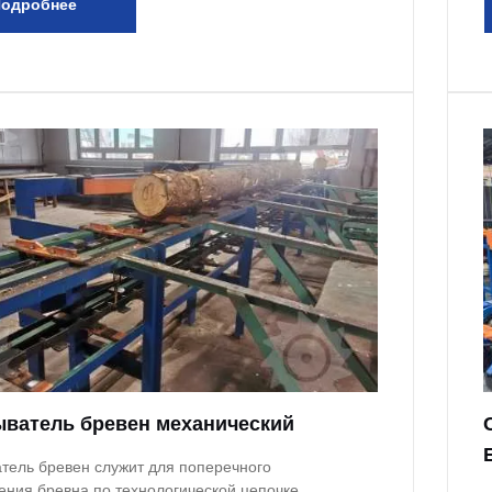
одробнее
ватель бревен механический
тель бревен служит для поперечного
ния бревна по технологической цепочке.