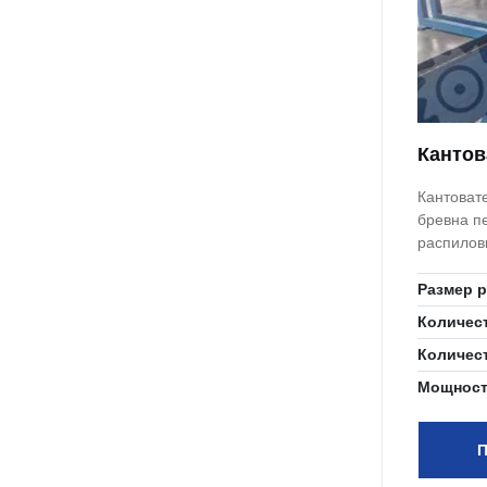
Кантов
Кантоват
бревна п
распилов
Размер 
Количес
Количес
Мощност
П