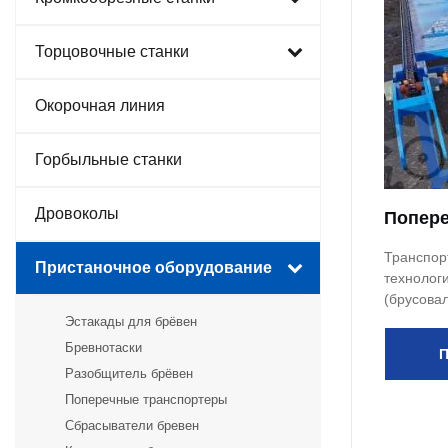
Торцовочные станки
Окорочная линия
Горбыльные станки
Дровоколы
Попере
Транспор
Пристаночное оборудование
технолог
(брусова
или горб
Эстакады для брёвен
Бревнотаски
П
Разобщитель брёвен
Поперечные транспортеры
Сбрасыватели бревен