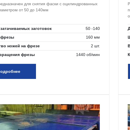
редназначен для снятия фаски с оцилиндрованных
Р
иаметром от 50 до 140мм
п
о
 затачиваемых заготовок
50 -140
Д
 фрезы
160 мм
тво ножей на фрезе
2 шт.
 вращения фрезы
1440 об/мин
одробнее