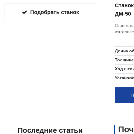
Cтанок
Подобрать станок
ДМ-50
Станок д
изготовл
Длина о
Толщина
Ход што
Установ
П
Поч
Последние статьи