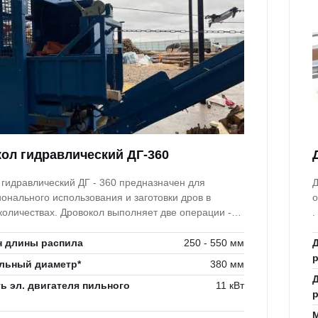
ол гидравлический ДГ-360
 гидравлический ДГ - 360 предназначен для
Д
онального использования и заготовки дров в
о
овокол выполняет две операции -
.
бревна дисковой пилой и раскол заготовок на 2,4,6
в
й.
в
н длины распила
250 - 550 мм
п
льный диаметр*
380 мм
 эл. двигателя пильного
11 кВт