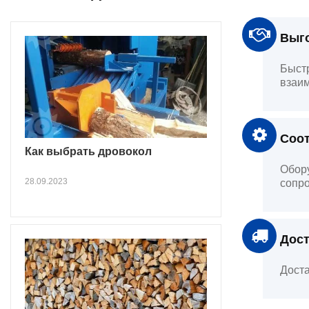
Выго
Быстр
взаим
Соот
Как выбрать дровокол
Обору
28.09.2023
сопро
Дост
Доста