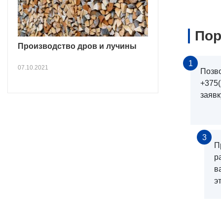
Пор
Производство дров и лучины
1
07.10.2021
Позв
+375(
заявк
3
П
р
в
э