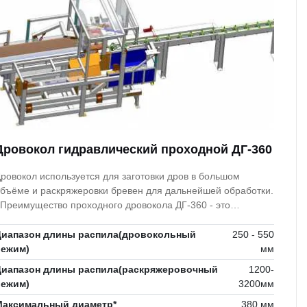
Дровокол гидравлический проходной ДГ-360
ровокол используется для заготовки дров в большом
бъёме и раскряжеровки бревен для дальнейшей обработки.
 Преимущество проходного дровокола ДГ-360 - это
озможность из бревна, выпилить деловую часть и пустить её
 работу, а из остального(кривое, с сучками, гнилое)
Диапазон длины распила(дровокольный
250 - 550
олучить дрова.
режим)
мм
Диапазон длины распила(раскряжеровочный
1200-
режим)
3200мм
Максимальный диаметр*
380 мм