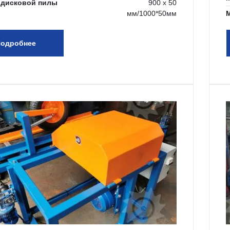
 дисковой пилы
900 х 50
мм/1000*50мм
М
одробнее