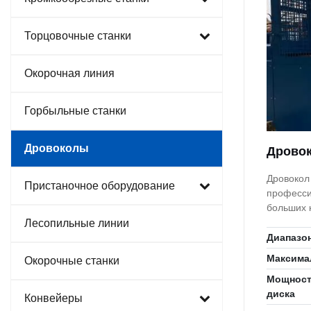
Торцовочные станки
Окорочная линия
Горбыльные станки
Дровоколы
Дровок
Дровокол
Пристаночное оборудование
професси
больших количествах. Др
торцовка 
Лесопильные линии
и 8 часте
Диапазо
Максима
Окорочные станки
Мощность
диска
Конвейеры