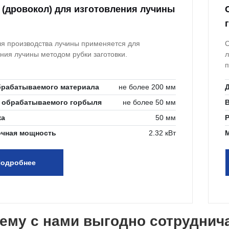
 (дровокол) для изготовления лучины
ля производства лучины применяется для
С
ения лучины методом рубки заготовки.
л
п
брабатываемого материала
не более 200 мм
 обрабатываемого горбыля
не более 50 мм
ка
50 мм
очная мощность
2.32 кВт
одробнее
ему с нами выгодно сотруднич