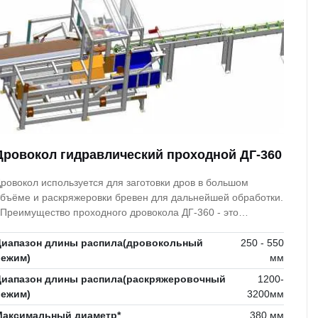
Дровокол гидравлический проходной ДГ-360
ровокол используется для заготовки дров в большом
бъёме и раскряжеровки бревен для дальнейшей обработки.
 Преимущество проходного дровокола ДГ-360 - это
озможность из бревна, выпилить деловую часть и пустить её
 работу, а из остального(кривое, с сучками, гнилое)
Диапазон длины распила(дровокольный
250 - 550
олучить дрова.
режим)
мм
Диапазон длины распила(раскряжеровочный
1200-
режим)
3200мм
Максимальный диаметр*
380 мм