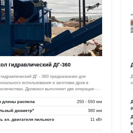
ол гидравлический ДГ-360
 гидравлический ДГ - 360 предназначен для
Д
онального использования и заготовки дров в
о
овокол выполняет две операции -
.
бревна дисковой пилой и раскол заготовок на 2,4,6
в
й.
в
н длины распила
250 - 550 мм
п
льный диаметр*
380 мм
 эл. двигателя пильного
11 кВт