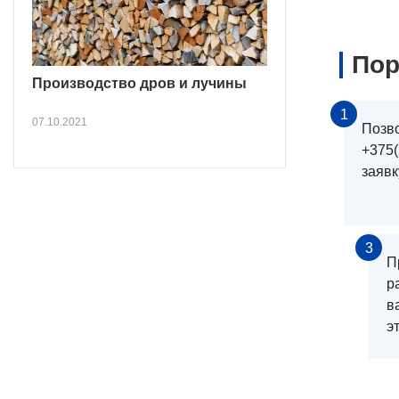
Пор
Производство дров и лучины
1
07.10.2021
Позв
+375(
заявк
3
П
р
в
э