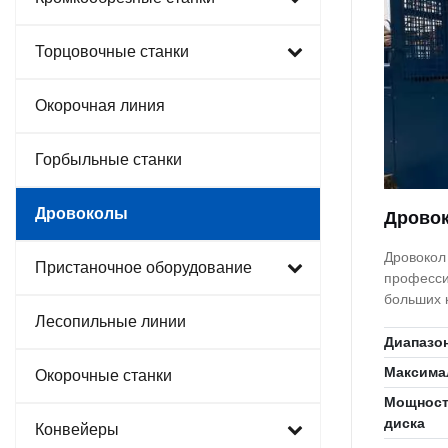
Торцовочные станки
Окорочная линия
Горбыльные станки
Дровоколы
Дровок
Дровокол
Пристаночное оборудование
професси
больших количествах. Др
торцовка 
Лесопильные линии
и 8 часте
Диапазо
Максима
Окорочные станки
Мощность
диска
Конвейеры