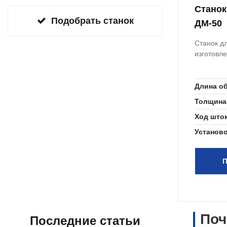
Cтанок
Подобрать станок
ДМ-50
Станок д
изготовл
Длина о
Толщина
Ход што
Установ
П
Поч
Последние статьи