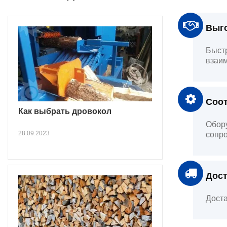
Выго
Быстр
взаим
Соот
Как выбрать дровокол
Обору
28.09.2023
сопро
Дост
Доста