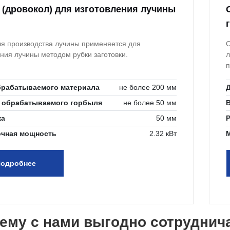
 (дровокол) для изготовления лучины
ля производства лучины применяется для
С
ения лучины методом рубки заготовки.
л
п
брабатываемого материала
не более 200 мм
 обрабатываемого горбыля
не более 50 мм
ка
50 мм
очная мощность
2.32 кВт
одробнее
ему с нами выгодно сотруднич