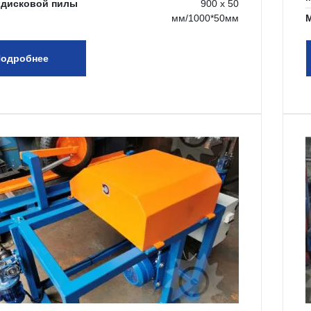
 дисковой пилы
900 х 50
мм/1000*50мм
М
одробнее