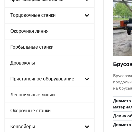
Торцовочные станки
Окорочная линия
Горбыльные станки
Дровоколы
Брусов
Брусовоч
Пристаночное оборудование
продольн
на брусь
пород,
Лесопильные линии
Диаметр
материа
Окорочные станки
Длина о
Диаметр
Конвейеры