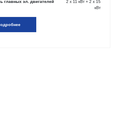
ь главных эл. двигателей
2 х 11 кВт + 2 х 15
кВт
одробнее