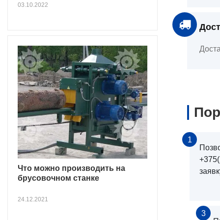
03.10.2022
Дост
Доста
Пор
1
Позв
+375(
Что можно производить на
заявк
брусовочном станке
24.12.2021
3