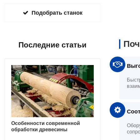
Подобрать станок
Поч
Последние статьи
Выго
Быстр
взаим
Соот
Особенности современной
Обору
обработки древесины
сопро