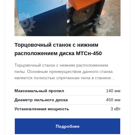
Торцовочный станок с нижним
расположением диска МТСн-450
Торцовочный станок с нижним расположением
пилы. Основным преимуществом данного станка
является полностью спрятанная пила в станине
станка, что повышает безопасность работы за
станком.
Максимальный пропил
140 мм
Диаметр пильного диска
450 мм
Установленная мощность
3 кВт
Подробнее