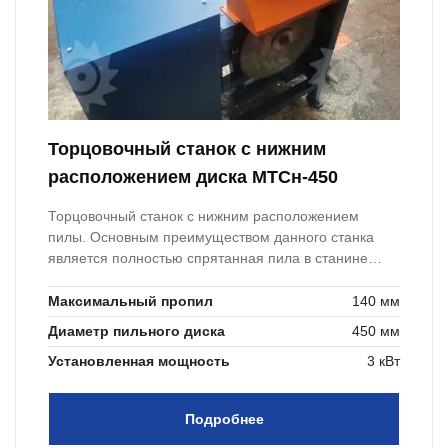
Торцовочный станок с нижним
расположением диска МТСн-450
Торцовочный станок с нижним расположением
пилы. Основным преимуществом данного станка
является полностью спрятанная пила в станине
станка, что повышает безопасность работы за
станком.
Максимальный пропил
140 мм
Диаметр пильного диска
450 мм
Установленная мощность
3 кВт
Подробнее