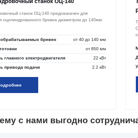
дровочный станок ОЦ-140
овочный станок ОЦ-140 предназначен для
я оцилиндрованного бревна диаметром до 140мм
Т
О
п
 обрабатываемых бревен
от 40 до 140 мм
б
готовки
от 850 мм
ь главного электродвигателя
22 кВт
ь привода подачи
2.2 кВт
одробнее
ему с нами выгодно сотруднич