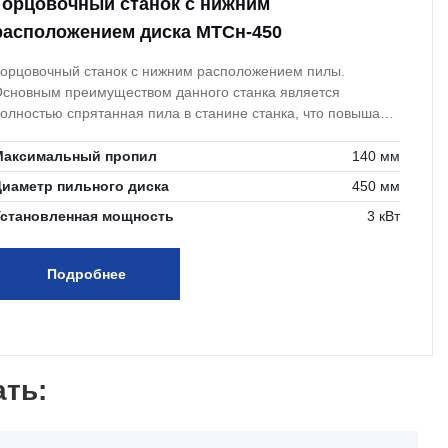
Торцовочный станок с нижним
расположением диска МТСн-450
орцовочный станок с нижним расположением пилы.
сновным преимуществом данного станка является
олностью спрятанная пила в станине станка, что повышает
езопасность работы за станком.
Максимальный пропил
140 мм
Диаметр пильного диска
450 мм
Установленная мощность
3 кВт
Подробнее
ать: