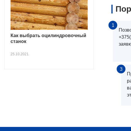
Пор
1
Позв
Как выбрать оцилиндровочный
+375(
станок
заявк
25.10.2021
3
П
р
в
э