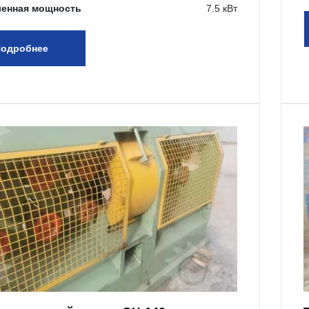
ленная мощность
7.5 кВт
одробнее